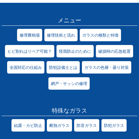
メニュー
修理費相場
修理技術と流れ
ガラスの種類と特徴
ヒビ割れはリペア可能？
怪我防止のために
破損時の応急処置
全国対応の仕組み
防犯設備士とは
ガラスの色褪・曇り対策
網戸・サッシの修理
特殊なガラス
結露・カビ防止
断熱ガラス
防音ガラス
防犯ガラス