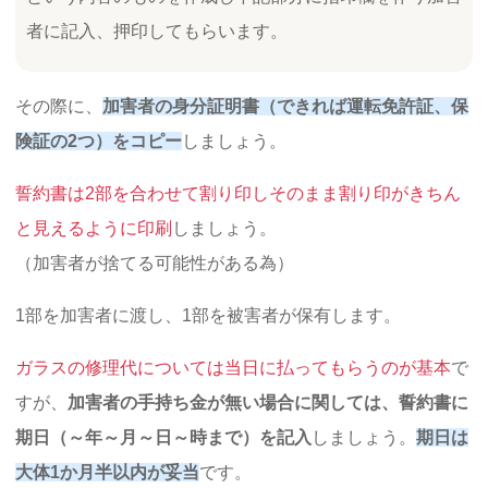
者に記入、押印してもらいます。
その際に、
加害者の身分証明書（できれば運転免許証、保
険証の2つ）をコピー
しましょう。
誓約書は2部を合わせて割り印しそのまま割り印がきちん
と見えるように印刷
しましょう。
（加害者が捨てる可能性がある為）
1部を加害者に渡し、1部を被害者が保有します。
ガラスの修理代については当日に払ってもらうのが基本
で
すが、
加害者の手持ち金が無い場合に関しては、誓約書に
期日（～年～月～日～時まで）を記入
しましょう。
期日は
大体1か月半以内が妥当
です。