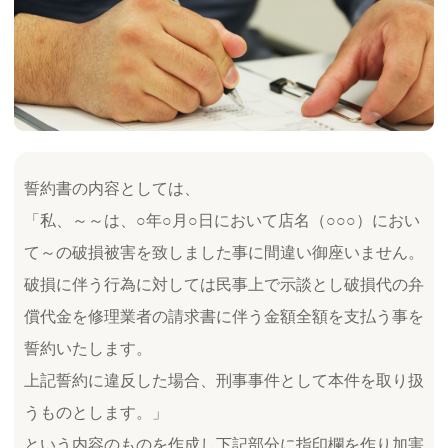
誓約書の内容としては、
「私、～～は、○年○月○日において店名（○○○）におい
て～の破損被害を致しました事に間違い御座いません。
破損に伴う行為に対しては民事上で示談とし破損代の弁
償代金を修理業者の請求書に伴う金額全額を支払う事を
誓約いたします。
上記誓約に違反した場合、刑事事件として本件を取り扱
うものとします。」
という内容のものを作成し下記部分に指印欄を作り加害