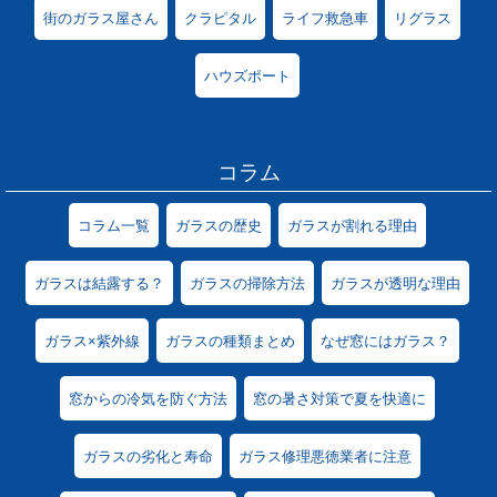
街のガラス屋さん
クラピタル
ライフ救急車
リグラス
ハウズポート
コラム
コラム一覧
ガラスの歴史
ガラスが割れる理由
ガラスは結露する？
ガラスの掃除方法
ガラスが透明な理由
ガラス×紫外線
ガラスの種類まとめ
なぜ窓にはガラス？
窓からの冷気を防ぐ方法
窓の暑さ対策で夏を快適に
ガラスの劣化と寿命
ガラス修理悪徳業者に注意