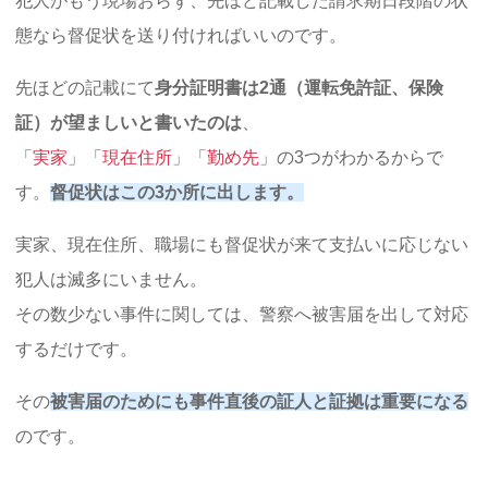
犯人がもう現場おらず、先ほど記載した請求期日段階の状
態なら督促状を送り付ければいいのです。
先ほどの記載にて
身分証明書は2通（運転免許証、保険
証）が望ましいと書いたのは
、
「
実家
」「
現在住所
」「
勤め先
」の3つがわかるからで
す。
督促状はこの3か所に出します。
実家、現在住所、職場にも督促状が来て支払いに応じない
犯人は滅多にいません。
その数少ない事件に関しては、警察へ被害届を出して対応
するだけです。
その
被害届のためにも事件直後の証人と証拠は重要になる
のです。